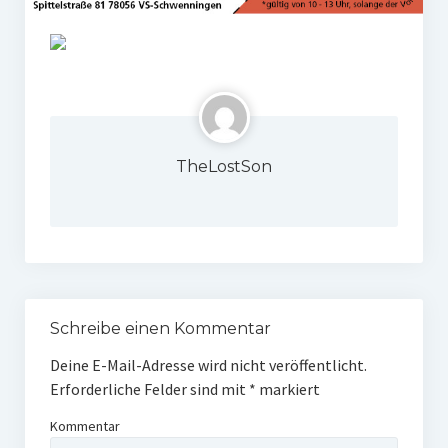
W U16
W U12
M U18
M U14
TheLostSon
M U12
U8
Internationale Hallenhockeyturnier
Sieger
Schreibe einen Kommentar
Deine E-Mail-Adresse wird nicht veröffentlicht.
Zocker Reloaded
Erforderliche Felder sind mit
*
markiert
Galerie
Kommentar
Jugend Sponsoring