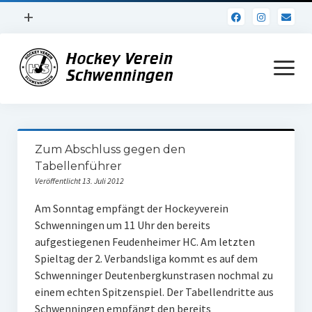
Menü
+
öffnen
Impressum
Menü
öffnen
Datenschutz
Verein
Zum Abschluss gegen den
Daten und Fakten
Tabellenführer
Veröffentlicht 13. Juli 2012
Online Jubiläum
Am Sonntag empfängt der Hockeyverein
Vereinsheim
Schwenningen um 11 Uhr den bereits
aufgestiegenen Feudenheimer HC. Am letzten
Hockey Shirts
Spieltag der 2. Verbandsliga kommt es auf dem
FSJ Stelle
Schwenninger Deutenbergkunstrasen nochmal zu
einem echten Spitzenspiel. Der Tabellendritte aus
1. Herren
Schwenningen empfängt den bereits