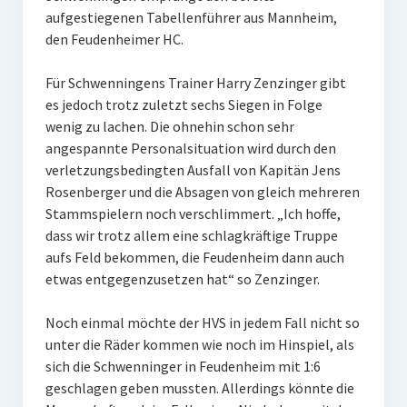
aufgestiegenen Tabellenführer aus Mannheim,
W U16
den Feudenheimer HC.
W U12
Für Schwenningens Trainer Harry Zenzinger gibt
M U18
es jedoch trotz zuletzt sechs Siegen in Folge
wenig zu lachen. Die ohnehin schon sehr
M U14
angespannte Personalsituation wird durch den
verletzungsbedingten Ausfall von Kapitän Jens
M U12
Rosenberger und die Absagen von gleich mehreren
Stammspielern noch verschlimmert. „Ich hoffe,
U8
dass wir trotz allem eine schlagkräftige Truppe
Internationale Hallenhockeyturnier
aufs Feld bekommen, die Feudenheim dann auch
etwas entgegenzusetzen hat“ so Zenzinger.
Sieger
Noch einmal möchte der HVS in jedem Fall nicht so
Zocker Reloaded
unter die Räder kommen wie noch im Hinspiel, als
sich die Schwenninger in Feudenheim mit 1:6
Galerie
geschlagen geben mussten. Allerdings könnte die
Jugend Sponsoring