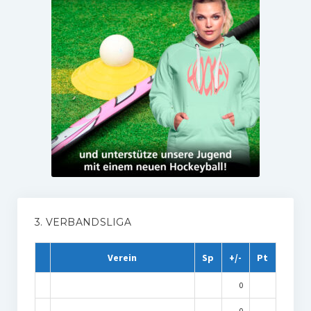
3. VERBANDSLIGA
Verein
Sp
+/-
Pt
0
0