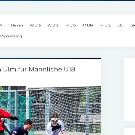
1. Herren
W U16
W U12
M U18
M U14
M U12
U8
Int
d Sponsoring
 Ulm für Männliche U18