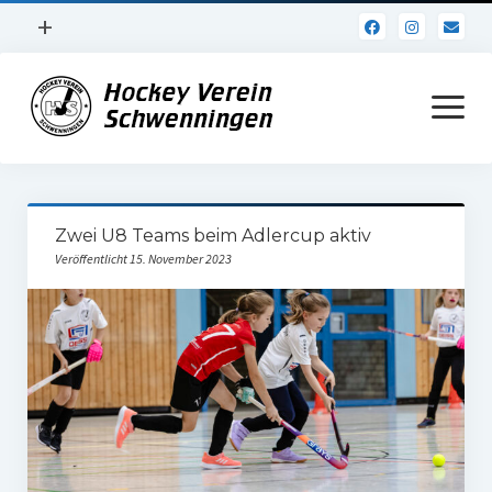
Menü
+
öffnen
Impressum
Menü
öffnen
Datenschutz
Verein
Zwei U8 Teams beim Adlercup aktiv
Daten und Fakten
Veröffentlicht 15. November 2023
Online Jubiläum
Vereinsheim
Hockey Shirts
FSJ Stelle
1. Herren