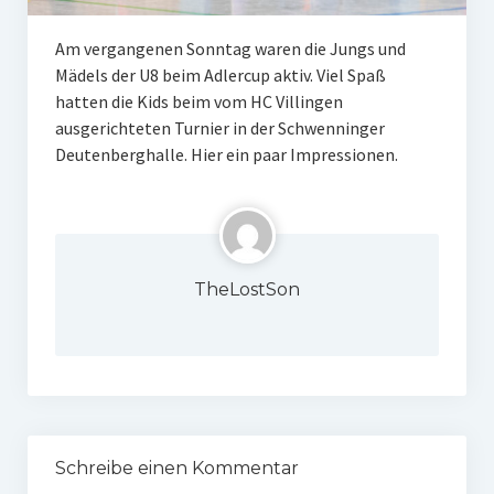
W U16
Am vergangenen Sonntag waren die Jungs und
Mädels der U8 beim Adlercup aktiv. Viel Spaß
W U12
hatten die Kids beim vom HC Villingen
M U18
ausgerichteten Turnier in der Schwenninger
Deutenberghalle. Hier ein paar Impressionen.
M U14
M U12
U8
TheLostSon
Internationale Hallenhockeyturnier
Sieger
Zocker Reloaded
Galerie
Schreibe einen Kommentar
Jugend Sponsoring