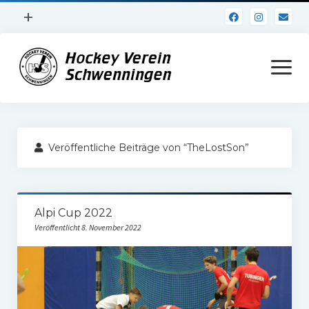
Menü
+
öffnen
Impressum
Menü
öffnen
Datenschutz
Verein
Veröffentliche Beiträge von “TheLostSon”
Daten und Fakten
Online Jubiläum
Alpi Cup 2022
Vereinsheim
Veröffentlicht 8. November 2022
Hockey Shirts
FSJ Stelle
1. Herren