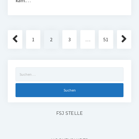
kam.…
Seitennummerierung
1
2
3
…
51
der
Beiträge
Suchen
nach:
FSJ STELLE