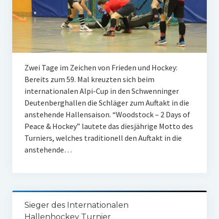
W U16
W U12
M U18
Zwei Tage im Zeichen von Frieden und Hockey:
M U14
Bereits zum 59. Mal kreuzten sich beim
internationalen Alpi-Cup in den Schwenninger
M U12
Deutenberghallen die Schläger zum Auftakt in die
anstehende Hallensaison. “Woodstock – 2 Days of
U8
Peace & Hockey” lautete das diesjährige Motto des
Internationale Hallenhockeyturnier
Turniers, welches traditionell den Auftakt in die
anstehende…
Sieger
Zocker Reloaded
Galerie
Sieger des Internationalen
Hallenhockey Turnier
Jugend Sponsoring